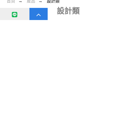
首頁
產品
設計類
設計類
高雄防水,高雄外牆拉皮,高雄滲水,高雄頂樓防水