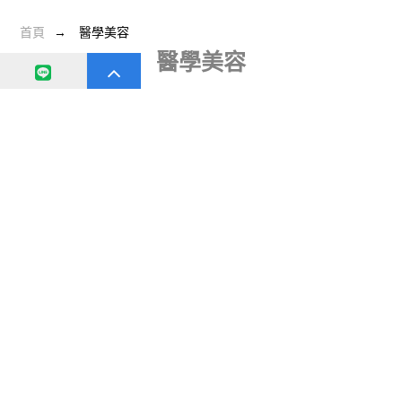
首頁
醫學美容
醫學美容
在接睫毛之前，應該還是要透過諮詢和分析再開始
醫學美容