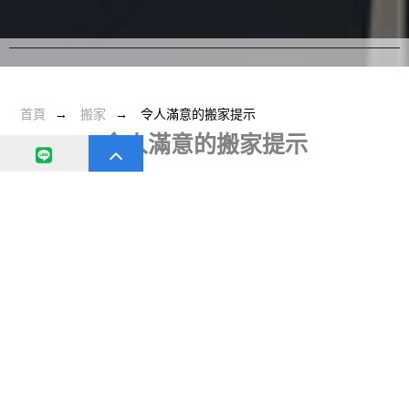
首頁
搬家
令人滿意的搬家提示
令人滿意的搬家提示
日期：
2020-07-1
分類：
搬家
0
這是一個不爭的事實，從一個地方搬到另一個地方並不容易。它
包括一定比例的壓力，因為你必須尋找一致和廉價的
搬家推薦
。
始終考慮可靠的搬運工，因為他們在搬運的每一步都為您提供指
導，例如包裝，裝箱，裝載，卸貨，運輸等等。搬運工接受過培
訓，是移動工作的專家。因此，您必須僱用一致的搬運工，
高雄
搬家公司
以獲得安全和令人滿意的搬家。廉價搬家公司提供的一