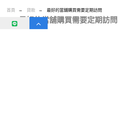
首頁
貸款
最好的當舖購買需要定期訪問
最好的當舖購買需要定期訪問
日期：
2019-07-1
分類：
貸款
8
秘密就是-
屏東當舖
是最便宜的零售店之一！這些產品幾乎包括從
金塊，貴重珠寶和珍貴寶石到電子產品，電器和設備的所有產
品，令人滿意，並且價格非常實惠。
事實上，如果你比較當舖及其零售競爭對手之間的價格，
屏東徵
信社
你會發現前者的產品的質量，數量和價格可以超過後者的價
格。這是因為當舖只接受狀況良好的物品作為現金貸款的擔保。
但如果你想在當舖享受這些優惠的便宜貨，你必須定期去看看。
請記住，當舖每週七天開展業務，每天至少8小時。每一天都會為