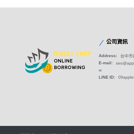
公司資訊
Address:
台中市
E-mail:
seo@app
w
LINE ID:
09apple