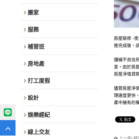
搬家
服務
房屋裝修 
進完成後，
補習班
彌補不良信
房地產
差。由於房
房屋淨值貸
打工度假
儘管房屋淨
理速度更快
設計
產中擁有的
娛樂經紀
線上交友
上一則-