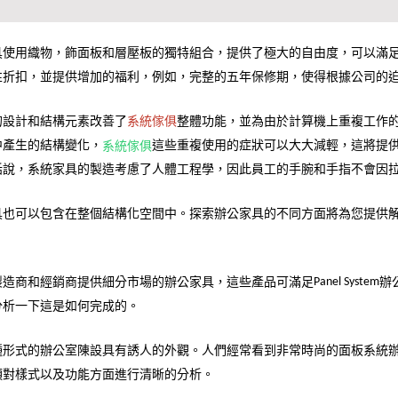
具使用織物，飾面板和層壓板的獨特組合，提供了極大的自由度，可以滿
性折扣，並提供增加的福利，例如，完整的五年保修期，使得根據公司的
的設計和結構元素改善了
整體功能，並為由於計算機上重複工作
系統傢俱
中產生的結構變化，
這些重複使用的症狀可以大大減輕，這將提
系統傢俱
話說，系統家具的製造考慮了人體工程學，因此員工的手腕和手指不會因
具也可以包含在整個結構化空間中。探索辦公家具的不同方面將為您提供
製造商和經銷商提供細分市場的辦公家具，這些產品可滿足
辦
Panel System
分析一下這是如何完成的。
種形式的辦公室陳設具有誘人的外觀。人們經常看到非常時尚的面板系統
須對樣式以及功能方面進行清晰的分析。