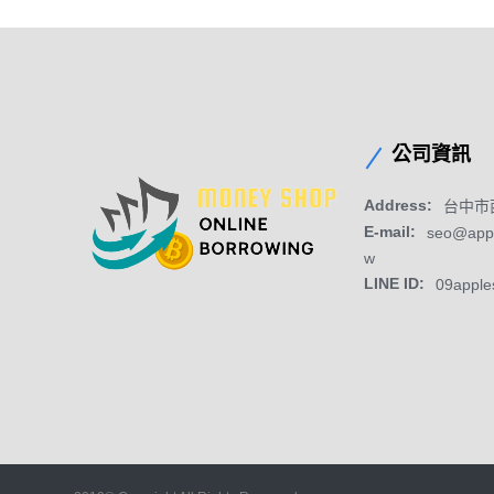
公司資訊
Address:
台中市
E-mail:
seo@app
w
LINE ID:
09apple